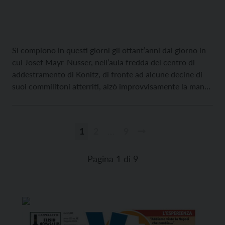
Si compiono in questi giorni gli ottant’anni dal giorno in
cui Josef Mayr-Nusser, nell’aula fredda del centro di
addestramento di Konitz, di fronte ad alcune decine di
suoi commilitoni atterriti, alzò improvvisamente la mano,
non per il saluto al Führer, ma per manifestare il rifiuto di
prestargli giuramento. Era il 4 di ottobre del 1944. […]
1
2
…
9
Paginazione
degli
Pagina 1 di 9
articoli