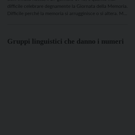
difficile celebrare degnamente la Giornata della Memoria.
Difficile perché la memoria si arrugginisce o si altera. Ma
proprio per questo è tanto più necessario. La prima
deportazione di ebrei dal territorio italiano – benché da
pochi giorni […]
Gruppi linguistici che danno i numeri