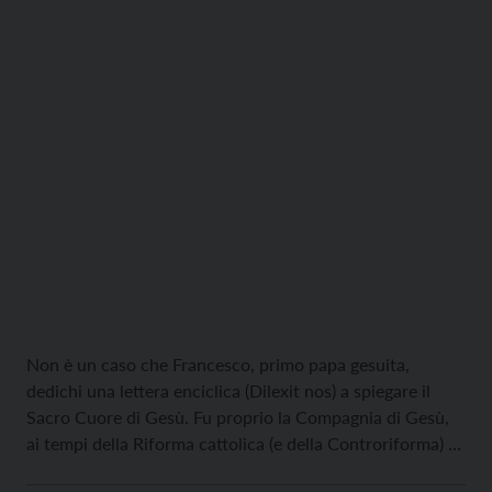
Non è un caso che Francesco, primo papa gesuita,
dedichi una lettera enciclica (Dilexit nos) a spiegare il
Sacro Cuore di Gesù. Fu proprio la Compagnia di Gesù,
ai tempi della Riforma cattolica (e della Controriforma) a
diffondere questa particolare devozione con un intento