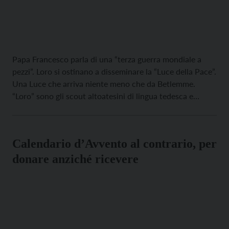
Papa Francesco parla di una “terza guerra mondiale a
pezzi”. Loro si ostinano a disseminare la “Luce della Pace”.
Una Luce che arriva niente meno che da Betlemme.
“Loro” sono gli scout altoatesini di lingua tedesca e
italiana, con i giovani esploratori d’oltre Brennero.
Proprio al confine italo-austriaco la Luce sarà accolta nel
pomeriggio del […]
Calendario d’Avvento al contrario, per
donare anziché ricevere