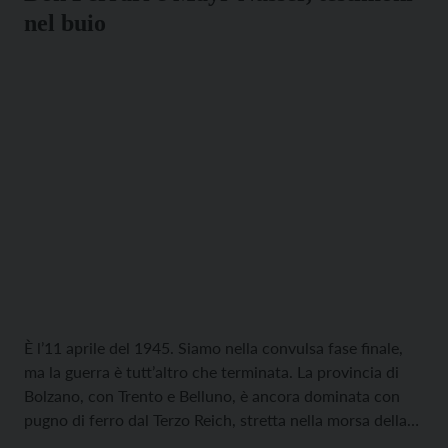
nel buio
È l’11 aprile del 1945. Siamo nella convulsa fase finale,
ma la guerra è tutt’altro che terminata. La provincia di
Bolzano, con Trento e Belluno, è ancora dominata con
pugno di ferro dal Terzo Reich, stretta nella morsa della
Zona di operazioni delle Prealpi. Nella chiesa del Sacro