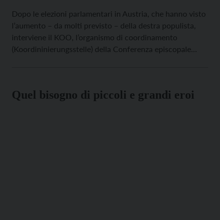
Dopo le elezioni parlamentari in Austria, che hanno visto
l’aumento – da molti previsto – della destra populista,
interviene il KOO, l’organismo di coordinamento
(Koordininierungsstelle) della Conferenza episcopale
austriaca per la cooperazione internazionale e
l’universalità della Chiesa. Vi fanno parte 35
organizzazioni tra le quali l’Azione Cattolica, Missio, la
Quel bisogno di piccoli e grandi eroi
Caritas nazionale e diverse congregazioni religiose. […]