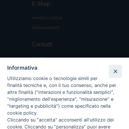
E-Shop
Vendita Online
Abbonamenti
Contatti
Chi Siamo
Informativa
Redazione
Scrivici
Utilizziamo cookie o tecnologie simili per
finalità tecniche e, con il tuo consenso, anche per
altre finalità ("interazioni e funzionalità semplici",
"miglioramento dell'esperienza", "misurazione" e
"targeting e pubblicità") come specificato nella
cookie policy.
Copyright © 2019 - Tutti i diritti riservati - Vit
Cliccando su "accetta" acconsenti all'utilizzo dei
Trentina Editrice
cookie. Cliccando su "personalizza" puoi avere