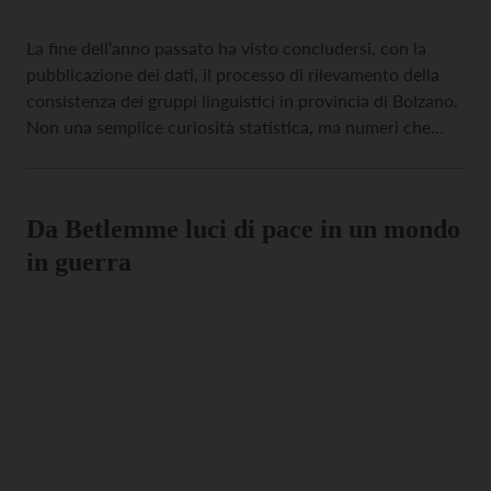
La fine dell’anno passato ha visto concludersi, con la
pubblicazione dei dati, il processo di rilevamento della
consistenza dei gruppi linguistici in provincia di Bolzano.
Non una semplice curiosità statistica, ma numeri che
possono pesare sulla vita delle comunità e delle singole
persone, dal momento che i posti pubblici, la
rappresentanza in determinati organi di […]
Da Betlemme luci di pace in un mondo
in guerra