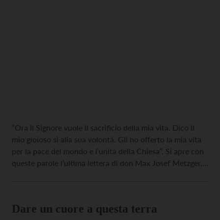
“Ora il Signore vuole il sacrificio della mia vita. Dico il
mio gioioso sì alla sua volontà. Gli ho offerto la mia vita
per la pace del mondo e l’unità della Chiesa”. Si apre con
queste parole l’ultima lettera di don Max Josef Metzger,
ghigliottinato dai nazisti il 17 aprile 1944 a Brandeburgo
sulla Havel, […]
Dare un cuore a questa terra