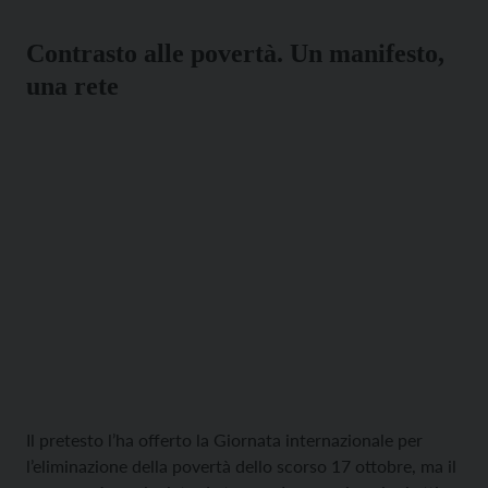
formativo e pastorale, teso a ricondurre le comunità al
messaggio centrale […]
Contrasto alle povertà. Un manifesto,
una rete
Il pretesto l’ha offerto la Giornata internazionale per
l’eliminazione della povertà dello scorso 17 ottobre, ma il