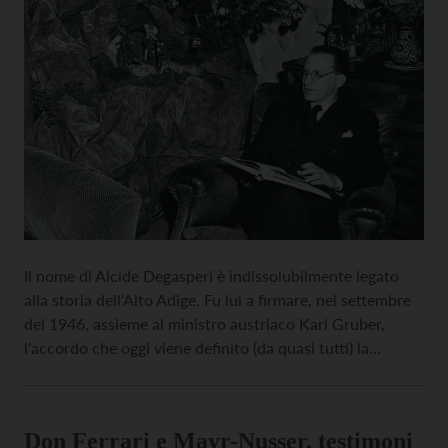
Il nome di Alcide Degasperi è indissolubilmente legato
alla storia dell’Alto Adige. Fu lui a firmare, nel settembre
del 1946, assieme al ministro austriaco Karl Gruber,
l’accordo che oggi viene definito (da quasi tutti) la
“magna charta” dell’autonomia altoatesina. Lo scorso 28
febbraio, nel Palazzo apostolico Lateranense, a Roma, si
è tenuta la sessione di […]
Don Ferrari e Mayr-Nusser, testimoni