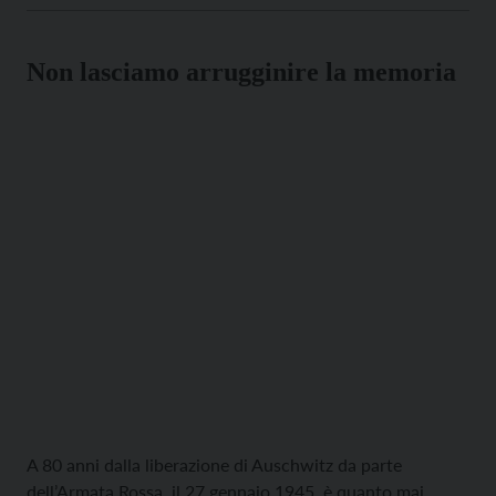
Cuore, a Bolzano, si sono raccolti i […]
Non lasciamo arrugginire la memoria
A 80 anni dalla liberazione di Auschwitz da parte
dell’Armata Rossa, il 27 gennaio 1945, è quanto mai