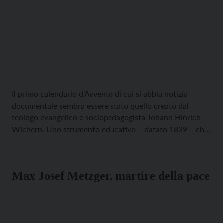
Il primo calendario d’Avvento di cui si abbia notizia
documentale sembra essere stato quello creato dal
teologo evangelico e sociopedagogista Johann Hinrich
Wichern. Uno strumento educativo – datato 1839 – che
aveva lo scopo di rendere visibile ai bambini dell’istituto
“Rauhes Haus” di Amburgo il percorso che passo passo
porta al Natale. Wichern prese la […]
Max Josef Metzger, martire della pace