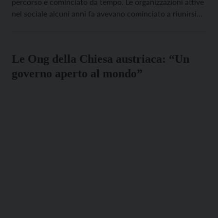
percorso è cominciato da tempo. Le organizzazioni attive
nel sociale alcuni anni fa avevano cominciato a riunirsi
regolarmente, avvertendo la latitanza delle istituzioni
soprattutto nel campo della ricerca sociale. Una ricerca
condotta seriamente porta a dati e conoscenze […]
Le Ong della Chiesa austriaca: “Un
governo aperto al mondo”