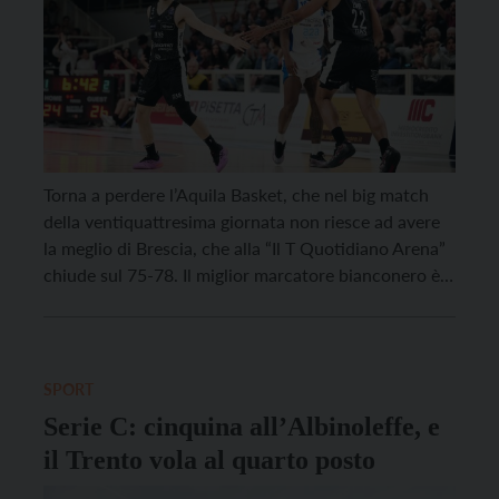
Torna a perdere l’Aquila Basket, che nel big match
della ventiquattresima giornata non riesce ad avere
la meglio di Brescia, che alla “Il T Quotidiano Arena”
chiude sul 75-78. Il miglior marcatore bianconero è
Jordan Ford con 25 punti, seguito da Quinn Ellis (19)
e Saliou Niang (14). Per Brescia, l’MVP è Miro Bilan
con […]
SPORT
Serie C: cinquina all’Albinoleffe, e
il Trento vola al quarto posto