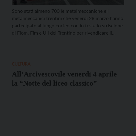
Sono stati almeno 700 le metalmeccaniche e i
metalmeccanici trentini che venerdì 28 marzo hanno
partecipato al lungo corteo con in testa lo striscione
di Fiom, Fim e Uil del Trentino per rivendicare il
rinnovo del contratto nazionale, scaduto a dicembre
2024. Le tute blu si sono fermate in tutta Italia per il
terzo sciopero dall’inizio dell’anno. […]
CULTURA
All’Arcivescovile venerdì 4 aprile
la “Notte del liceo classico”