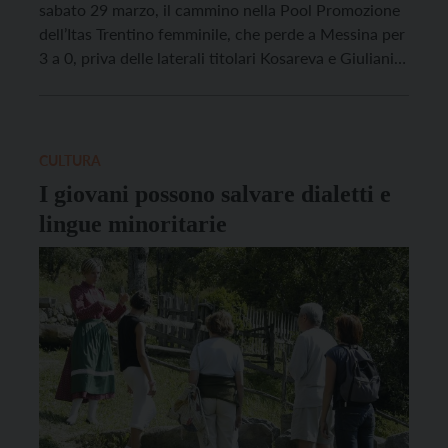
sabato 29 marzo, il cammino nella Pool Promozione
dell’Itas Trentino femminile, che perde a Messina per
3 a 0, priva delle laterali titolari Kosareva e Giuliani.
In virtù del risultato maturato nel match tra
Altafratte e Brescia, le trentine difendono infatti la
quinta posizione dal possibile assalto […]
CULTURA
I giovani possono salvare dialetti e
lingue minoritarie