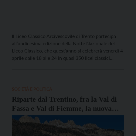
Il Liceo Classico Arcivescovile di Trento partecipa
all’undicesima edizione della Notte Nazionale del
Liceo Classico, che quest’anno si celebrerà venerdì 4
aprile dalle 18 alle 24 in quasi 350 licei classici
italiani, ai quali si riuniranno 17 licei di Croazia,
Francia, Grecia, Turchia, Norvegia, Romania e Serbia.
L’evento è nato da un’idea del professor Rocco […]
SOCIETÀ E POLITICA
Riparte dal Trentino, fra la Val di
Fassa e Val di Fiemme, la nuova
stagione di Melaverde