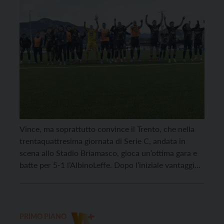
Vince, ma soprattutto convince il Trento, che nella
trentaquattresima giornata di Serie C, andata in
scena allo Stadio Briamasco, gioca un’ottima gara e
batte per 5-1 l’AlbinoLeffe. Dopo l’iniziale vantaggio
firmato da Astrologo, il Trento prima pareggia con Di
Cosmo e poi la ribalta con le reti siglate da
Anastasia, autore di una doppietta, e […]
PRIMO PIANO