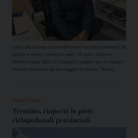
Lutto nel mondo imprenditoriale trentino. Venerdì 28
marzo è morto Lorenzo Laner, 59 anni, titolare
dell’omonima ditta di trasporti, colpito da un malore
mentre rientrava da un viaggio di lavoro. “Avevi
un’intelligenza rara. Instancabile. Capace di farti
ridere fino alle lacrime. Acuto in ogni parola, che si
parlasse della tua Valle o di qualche nuova […]
PRIMO PIANO
Trentino, riaperte le piste
ciclopedonali provinciali