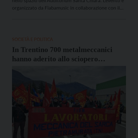
nello spazio dell’Auditorium Santa Chiara. L’evento è
organizzato da Fiabamusic in collaborazione con il
Centro Servizi Culturali Santa Chiara. In questo tour
teatrale il cantautore romano presenterà al pubblico
il nuovo progetto discografico “Libertà negli Occhi”.
Biglietti per il live […]
SOCIETÀ E POLITICA
In Trentino 700 metalmeccanici
hanno aderito allo sciopero
nazionale