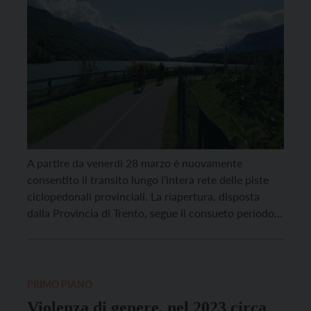
A partire da venerdì 28 marzo è nuovamente
consentito il transito lungo l’intera rete delle piste
ciclopedonali provinciali. La riapertura, disposta
dalla Provincia di Trento, segue il consueto periodo
di chiusura invernale, adottato per motivi di
sicurezza Durante la stagione fredda, infatti,
l’accesso alle ciclopedonali viene interdetto con
ordinanza del Servizio per il sostegno occupazionale
PRIMO PIANO
[…]
Violenza di genere, nel 2023 circa