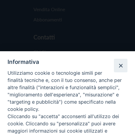
Vendita Online
Abbonamenti
Contatti
Chi Siamo
Informativa
Redazione
Scrivici
Utilizziamo cookie o tecnologie simili per
finalità tecniche e, con il tuo consenso, anche per
altre finalità ("interazioni e funzionalità semplici",
"miglioramento dell'esperienza", "misurazione" e
"targeting e pubblicità") come specificato nella
cookie policy.
Copyright © 2019 - Tutti i diritti riservati - Vit
Cliccando su "accetta" acconsenti all'utilizzo dei
Trentina Editrice
cookie. Cliccando su "personalizza" puoi avere
maggiori informazioni sui cookie utilizzati e
Privacy Policy