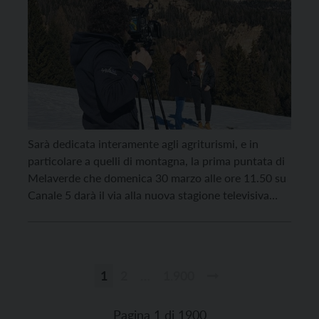
Sarà dedicata interamente agli agriturismi, e in
particolare a quelli di montagna, la prima puntata di
Melaverde che domenica 30 marzo alle ore 11.50 su
Canale 5 darà il via alla nuova stagione televisiva
2025/2026: attraverso un viaggio fra la Val di Fassa e
Val di Fiemme, si intrecciano le storie di famiglie
impegnate nella […]
1
2
…
1.900
Paginazione
degli
Pagina 1 di 1900
articoli