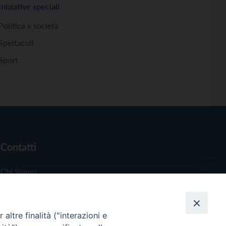
Iniziative speciali
Politica e società
Spettacoli
Sport
Contatti
Chi Siamo
Redazione
Scrivici
altre finalità ("interazioni e