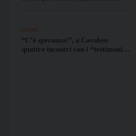
venerdì 11 a domenica 20 ottobre, per scoprire
meglio questi due territori, la loro storia e le loro
caratteristiche ma, soprattutto, le loro […]
FIEMME
“C’è speranza!”, a Cavalese
quattro incontri con i “testimoni
del bene”