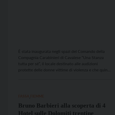
È stata inaugurata negli spazi del Comando della
Compagnia Carabinieri di Cavalese “Una Stanza
tutta per sé”, il locale destinato alle audizioni
protette delle donne vittime di violenza e che quindi
versano in una condizione di particolare
vulnerabilità, pensata e realizzata per rendere meno
impattante l’accesso delle vittime di reato in
caserma, che spesso sono […]
FASSA
,
FIEMME
Bruno Barbieri alla scoperta di 4
Hotel sulle Dolomiti trentine