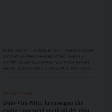
La biblioteca di Cavalese, in val di Fiemme, propone
2 incontri di riflessione e approfondimento sui
conflitti nel mondo, dall’Ucraina al Medio Oriente.
Giovedi 21 novembre alle ore 20,30 in sala Frasnelli
il giornalista Emanuele Giordana, direttore
editoriale dell’Atlante delle guerre, dialogherà con
Riccardo Santoni del Forum trentino per la pace e i
diritti umani […]
CEMBRA
,
FIEMME
Dolo-Vini-Miti: la rassegna che
esalta i paesaggi verticali del vino