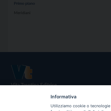
Primo piano
Meridiani
Vita Trentina Editrice
Società Cooperativa
Informativa
Via Monsignor Endrici, 14 – 38122 Trento
Utilizziamo cookie o tecnologie s
P.IVA e C.F. 00199960220