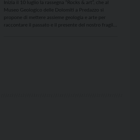
Inizia il 10 luglio la rassegna “Rocks & art”, che al
Museo Geologico delle Dolomiti a Predazzo si
propone di mettere assieme geologia e arte per
raccontare il passato e il presente del nostro fragile
pianeta attraverso quattro appuntamenti in cui
ricercatrici, ricercatori, artiste e artisti dialogano e
propongono visioni di futuro. Il primo di questi […]