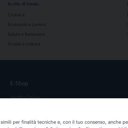
Scelte di fondo
Cronaca
Economia e Lavoro
Salute e benessere
Scuola e cultura
E-Shop
Vendita Online
Abbonamenti
imili per finalità tecniche e, con il tuo consenso, anche per 