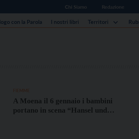
Chi Siamo
Redazione
alogo con la Parola
I nostri libri
Territori
Rub
FIEMME
A Moena il 6 gennaio i bambini
portano in scena “Hansel und
Gretel”