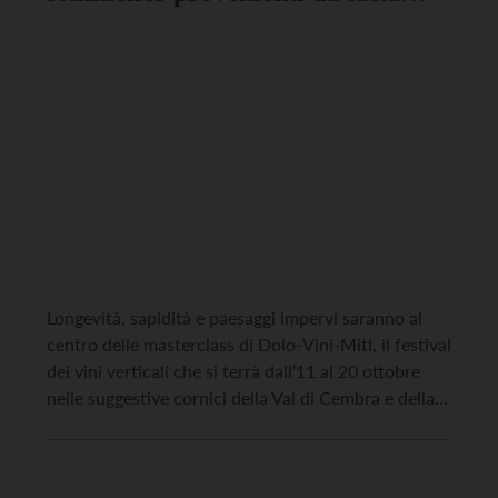
Italia
Longevità, sapidità e paesaggi impervi saranno al
centro delle masterclass di Dolo-Vini-Miti, il festival
dei vini verticali che si terrà dall’11 al 20 ottobre
nelle suggestive cornici della Val di Cembra e della
Val di Fiemme. Tre gli appuntamenti in programma
con esperti sommelier provenienti da tutta Italia. Il
primo si terrà sabato 12 ottobre, dalle […]