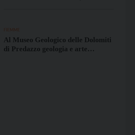
Cavalese, Panchiá, Ziano di Fiemme e Carano, e
successivamente il corpo permanente di Trento.
L’incendio è stato domato […]
FIEMME
Al Museo Geologico delle Dolomiti
di Predazzo geologia e arte
raccontano il passato e il presente
del nostro fragile pianeta