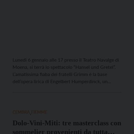
Lunedì 6 gennaio alle 17 presso il Teatro Navalge di
Moena, si terrà lo spettacolo “Hansel und Gretel”.
L’amatissima fiaba dei fratelli Grimm è la base
dell’opera lirica di Engelbert Humperdinck, un
capolavoro che, durante il periodo natalizio, è tra le
opere più eseguite nei teatri di tutto il mondo. Da
tredici anni, l’associazione “Le […]
CEMBRA
,
FIEMME
Dolo-Vini-Miti: tre masterclass con
sommelier provenienti da tutta