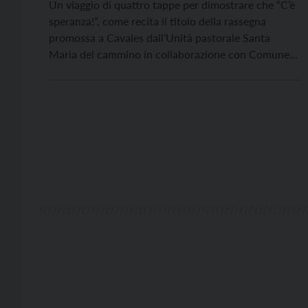
Un viaggio di quattro tappe per dimostrare che “C’è
speranza!”, come recita il titolo della rassegna
promossa a Cavales dall’Unità pastorale Santa
Maria del cammino in collaborazione con Comune e
Associazione Strada Növa e con il patrocinio della
Magnifica Comunità di Fiemme. GLI INCONTRI Si
inizia mercoledì 24 luglio al Palafiemme (ore 21) con
“Testimoni […]