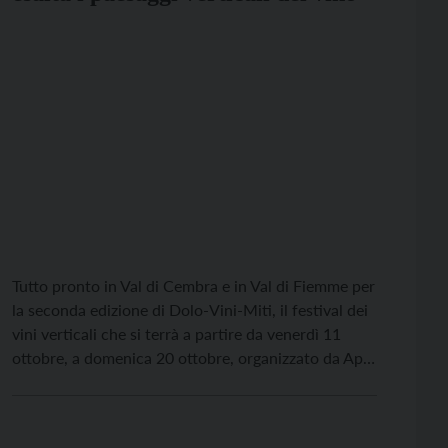
Tutto pronto in Val di Cembra e in Val di Fiemme per
la seconda edizione di Dolo-Vini-Miti, il festival dei
vini verticali che si terrà a partire da venerdì 11
ottobre, a domenica 20 ottobre, organizzato da ApT
Fiemme Cembra e Associazione Turistica Val di
Cembra. “Dolo-Vini-Miti è un gioco di parole – ha
detto durante […]