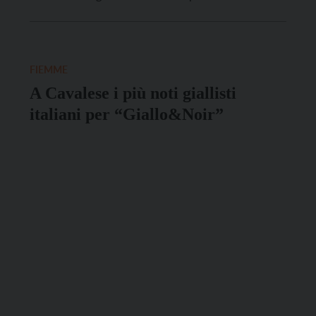
quest’anno, al centro delle scene realizzate in Val di
Fiemme ci saranno i Giacomelli, apparsi anche nelle
scorse stagioni della serie, […]
FIEMME
A Cavalese i più noti giallisti
italiani per “Giallo&Noir”