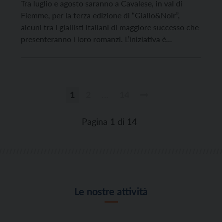
Tra luglio e agosto saranno a Cavalese, in val di
Fiemme, per la terza edizione di “Giallo&Noir”,
alcuni tra i giallisti italiani di maggiore successo che
presenteranno i loro romanzi. L’iniziativa è
promossa dal Comune, in collaborazione con la
libreria “pensieribelli” ed è diretta dallo scrittore e
giornalista Paolo Roversi. Tutti gli incontri si
terranno […]
1
2
…
14
Paginazione
degli
Pagina 1 di 14
articoli
Le nostre attività