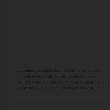
È ambientata sulle Dolomiti trentine, tra le valli di
Fiemme e Fassa, l’ultima puntata stagionale di
Bruno Barbieri 4 Hotel, che andrà in onda domenica
27 ottobre alle 21.15 in esclusiva su Sky e in
streaming on demand su Now. Le vette del Trentino
sono infatti una meta perfetta per gli appassionati
delle piste e […]