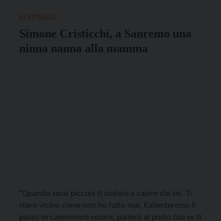
uno dei concetti che il presidente Luigi […]
EDITORIALI
Simone Cristicchi, a Sanremo una
ninna nanna alla mamma
“Quando sarai piccola ti aiuterò a capire chi sei, Ti
starò vicino come non ho fatto mai. Rallenteremo il
passo se camminerò veloce, parlerò al posto tuo se ti