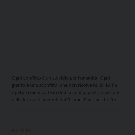
Ogni conflitto è un suicidio per l’umanità. Ogni
guerra è una sconfitta, che non risolve nulla. Lo ha
ripetuto mille volte in dodici anni papa Francesco e
nella lettera di venerdì dal “Gemelli” scrive che “in
questo momento di malattia” la guerra appare
“ancora più assurda”, perché “non fa che devastare le
comunità e l’ambiente”, […]
EDITORIALI