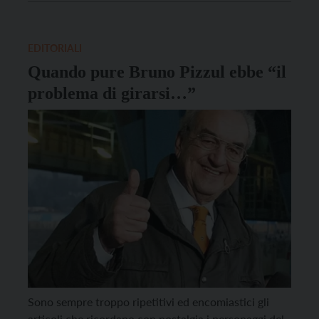
complesso”. Trenta giorni ormai, una Quaresima
inedita, per lui e per […]
EDITORIALI
Quando pure Bruno Pizzul ebbe “il
problema di girarsi…”
Sono sempre troppo ripetitivi ed encomiastici gli
articoli che ricordano con nostalgia i personaggi del