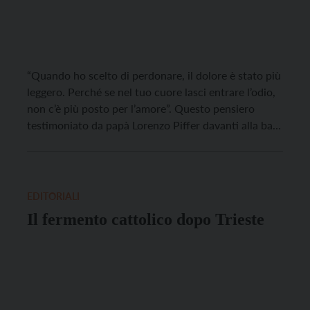
“Quando ho scelto di perdonare, il dolore è stato più
leggero. Perché se nel tuo cuore lasci entrare l’odio,
non c’è più posto per l’amore”. Questo pensiero
testimoniato da papà Lorenzo Piffer davanti alla bara
della figlia Sara, travolta a 19 anni mentre s’allenava
in bici, esprime un’umanità che edifica, una verità
evangelica che può […]
EDITORIALI
Il fermento cattolico dopo Trieste