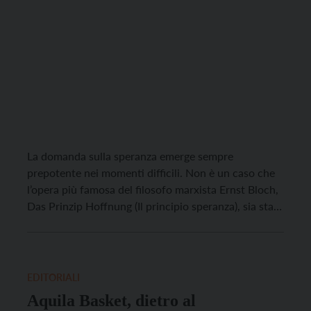
La domanda sulla speranza emerge sempre
prepotente nei momenti difficili. Non è un caso che
l’opera più famosa del filosofo marxista Ernst Bloch,
Das Prinzip Hoffnung (Il principio speranza), sia stata
concepita durante il tempo drammatico dei
totalitarismi del Novecento. E non è un caso che si
apra con domande universali: «Chi siamo? Da dove
[…]
EDITORIALI
Aquila Basket, dietro al