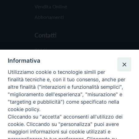
Vendita Online
Abbonamenti
Contatti
Chi Siamo
Informativa
Redazione
Scrivici
Utilizziamo cookie o tecnologie simili per
finalità tecniche e, con il tuo consenso, anche per
altre finalità ("interazioni e funzionalità semplici",
"miglioramento dell'esperienza", "misurazione" e
"targeting e pubblicità") come specificato nella
cookie policy.
Copyright © 2019 - Tutti i diritti riservati - Vit
Cliccando su "accetta" acconsenti all'utilizzo dei
Trentina Editrice
cookie. Cliccando su "personalizza" puoi avere
maggiori informazioni sui cookie utilizzati e
Privacy Policy