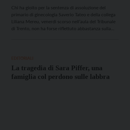
Chi ha gioito per la sentenza di assoluzione del
primario di ginecologia Saverio Tateo e della collega
Liliana Mereu, venerdì scorso nell’aula del Tribunale
di Trento, non ha forse riflettuto abbastanza sulla
sofferenza dei parenti di Sara Pedri, la dottoressa
trentunenne scomparsa dal 3 marzo 2021, dopo aver
dato le dimissioni da quel reparto nel […]
EDITORIALI
La tragedia di Sara Piffer, una
famiglia col perdono sulle labbra