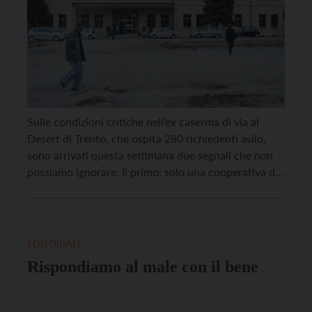
Sulle condizioni critiche nell’ex caserma di via al
Desert di Trento, che ospita 280 richiedenti asilo,
sono arrivati questa settimana due segnali che non
possiamo ignorare. Il primo: solo una cooperativa di
Canicattì ha risposto al bando (ma la sua offerta non
aveva i requisiti validi) per la gestione della
“Residenza Fersina”, che ora sarà prorogata almeno
fino a giugno. Il […]
EDITORIALI
Rispondiamo al male con il bene