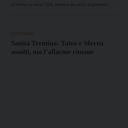
si ferma la voce”. Già, restare accanto ai genitori
quando sono o saranno fragili o confusi, non è una
promessa scontata, né leggera. Da figlie e […]
EDITORIALI
Sanità Trentina: Tateo e Mereu
assolti, ma l’allarme rimane