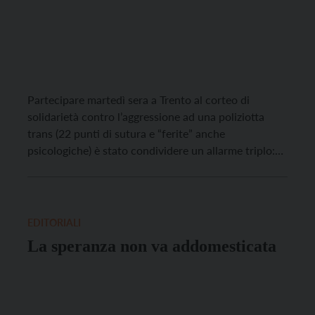
Partecipare martedì sera a Trento al corteo di
solidarietà contro l’aggressione ad una poliziotta
trans (22 punti di sutura e “ferite” anche
psicologiche) è stato condividere un allarme triplo:
per una violenza bruta aggravata dalle frasi
transfobiche, per la provenienza degli aggressori
Ultras dagli spalti del nostro stadio, che non
dovrebbero mai più ospitare espressioni […]
EDITORIALI
La speranza non va addomesticata