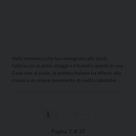
Nella domenica che ha consegnato alla storia
l’abbraccio ai primi ostaggi e il transito aperto in una
Gaza rasa al suolo, la politica italiana ha offerto alla
cronaca un vivace movimento di realtà cattoliche:
incontri non certo storici, ma forse promettenti. Ne
ha fatto esplicito riferimento il giorno dopo anche il
presidente della CEI, in […]
1
2
…
27
Paginazione
degli
Pagina 1 di 27
articoli