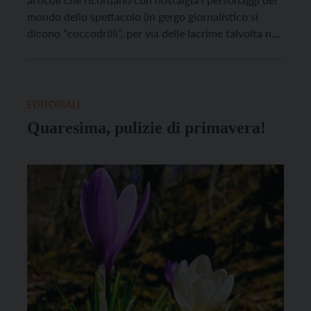
mondo dello spettacolo (in gergo giornalistico si
dicono “coccodrilli”, per via delle lacrime talvolta non
sincere), ma spesso hanno il merito di rilevare
aneddoti o retroscena poco conosciuti. Nell’ultimo
saluto a Bruno Pizzul, per oltre vent’anni
telecronista-principe della nazionale azzurra […]
EDITORIALI
Quaresima, pulizie di primavera!