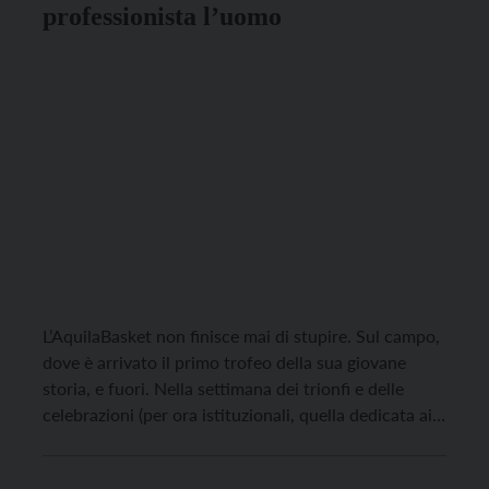
professionista l’uomo
L’AquilaBasket non finisce mai di stupire. Sul campo,
dove è arrivato il primo trofeo della sua giovane
storia, e fuori. Nella settimana dei trionfi e delle
celebrazioni (per ora istituzionali, quella dedicata ai
tifosi sarà al PalaTrento, sabato 1° marzo prima della
partita contro Tortona), ci colpisce positivamente